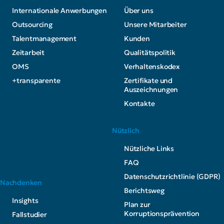
Internationale Anwerbungen
Über uns
Outsourcing
Unsere Mitarbeiter
Talentmanagement
Kunden
Zeitarbeit
Qualitätspolitik
OMS
Verhaltenskodex
+transparente
Zertifikate und
Auszeichnungen
Kontakte
Nützlich
Nützliche Links
FAQ
Datenschutzrichtlinie (GDPR)
Nachdenken
Berichtsweg
Insights
Plan zur
Korruptionsprävention
Fallstudier