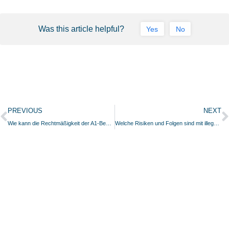
Was this article helpful?
Yes
No
PREVIOUS
NEXT
Wie kann die Rechtmäßigkeit der A1-Bescheinigung überprüft werden? – Die Bescheinigung wird nur ausgestellt, wenn das Zeitarbeitsunternehmen zugelassen ist.
Welche Risiken und Folgen sind mit illegaler Arbeitnehmerüberlassung verbunden und wie können mögliche Fallstricke vermieden werden?